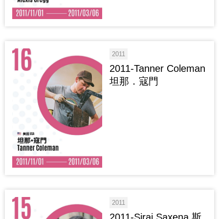
2011
2011-Tanner Coleman
坦那．寇門
2011
2011-Siraj Saxena 斯