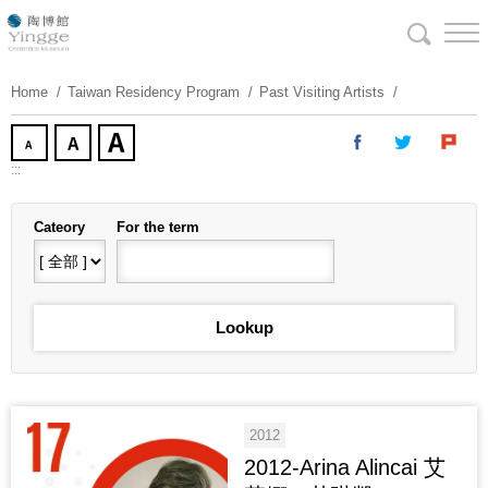
Skip
To
Content
Home
Taiwan Residency Program
Past Visiting Artists
:::
Cateory
For the term
2012
2012-Arina Alincai 艾