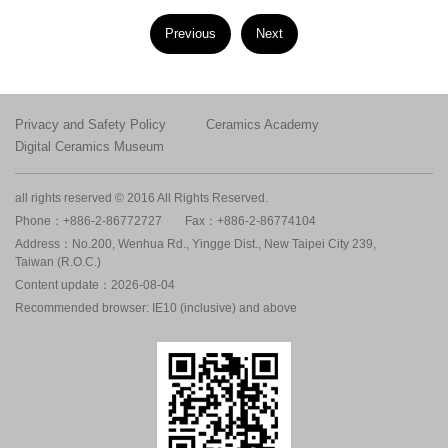
Previous
Next
Privacy and Safety Policy
Ceramics Academy
Digital Ceramics Museum
all rights reserved © 2016 All Rights Reserved.
Phone：+886-2-86772727
Fax：+886-2-86774104
Address：No.200, Wenhua Rd., Yingge Dist., New Taipei City 239,
Taiwan (R.O.C.)
Content update：2026-08-04
Recommended browser: IE10 (inclusive) and above