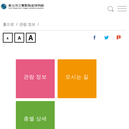
주
요
내
용
홈으로
관람 정보
보
기
:::
관람 정보
오시는 길
층별 상세